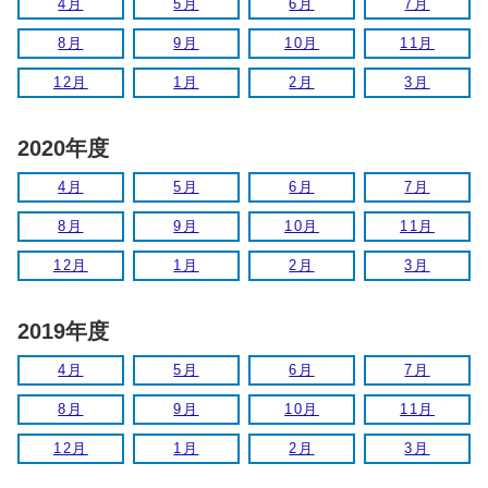
4月
5月
6月
7月
8月
9月
10月
11月
12月
1月
2月
3月
2020年度
4月
5月
6月
7月
8月
9月
10月
11月
12月
1月
2月
3月
2019年度
4月
5月
6月
7月
8月
9月
10月
11月
12月
1月
2月
3月