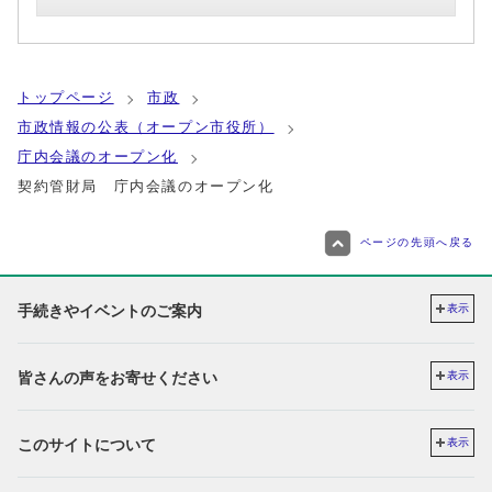
トップページ
市政
市政情報の公表（オープン市役所）
庁内会議のオープン化
契約管財局 庁内会議のオープン化
ページの先頭へ戻る
手続きやイベントのご案内
表示
皆さんの声をお寄せください
表示
このサイトについて
表示