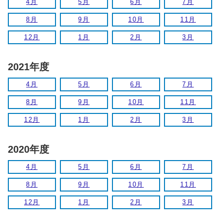
4月
5月
6月
7月
8月
9月
10月
11月
12月
1月
2月
3月
2021年度
4月
5月
6月
7月
8月
9月
10月
11月
12月
1月
2月
3月
2020年度
4月
5月
6月
7月
8月
9月
10月
11月
12月
1月
2月
3月