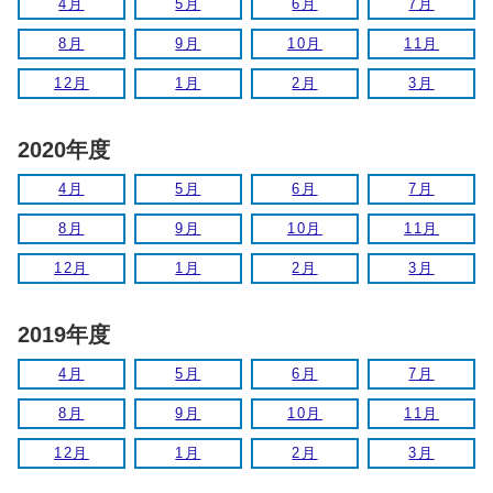
4月
5月
6月
7月
8月
9月
10月
11月
12月
1月
2月
3月
2020年度
4月
5月
6月
7月
8月
9月
10月
11月
12月
1月
2月
3月
2019年度
4月
5月
6月
7月
8月
9月
10月
11月
12月
1月
2月
3月