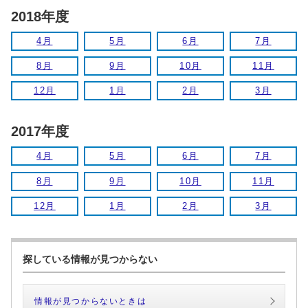
2018年度
4月
5月
6月
7月
8月
9月
10月
11月
12月
1月
2月
3月
2017年度
4月
5月
6月
7月
8月
9月
10月
11月
12月
1月
2月
3月
探している情報が見つからない
情報が見つからないときは