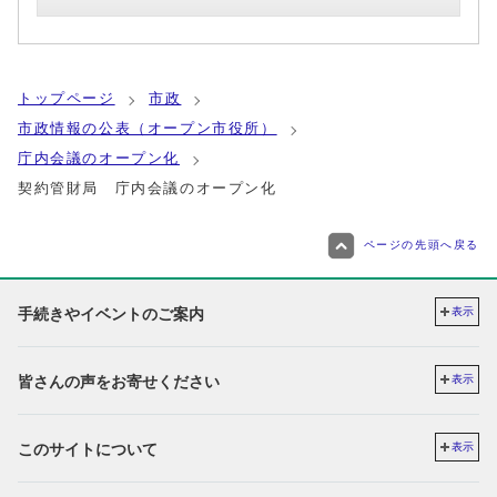
トップページ
市政
市政情報の公表（オープン市役所）
庁内会議のオープン化
契約管財局 庁内会議のオープン化
ページの先頭へ戻る
手続きやイベントのご案内
表示
皆さんの声をお寄せください
表示
このサイトについて
表示