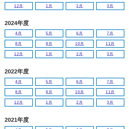
12月
1月
2月
3月
2024年度
4月
5月
6月
7月
8月
9月
10月
11月
12月
1月
2月
3月
2022年度
4月
5月
6月
7月
8月
9月
10月
11月
12月
1月
2月
3月
2021年度