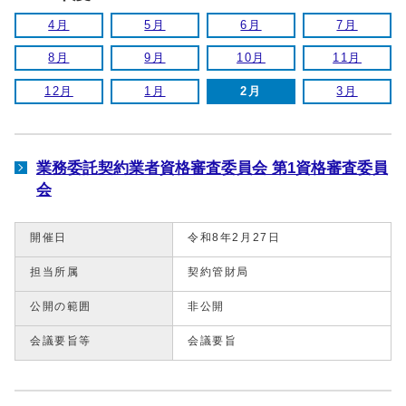
4月
5月
6月
7月
8月
9月
10月
11月
12月
1月
2月
3月
業務委託契約業者資格審査委員会 第1資格審査委員
会
開催日
令和8年2月27日
担当所属
契約管財局
公開の範囲
非公開
会議要旨等
会議要旨