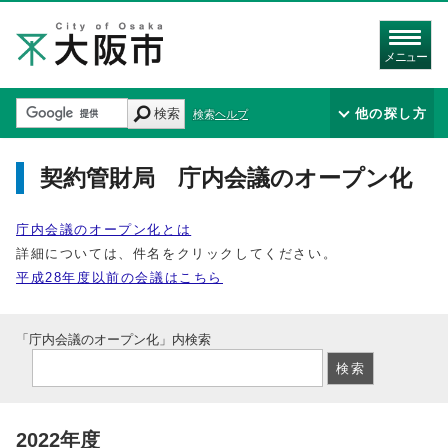
メニュー
検索
他の探し方
検索ヘルプ
契約管財局 庁内会議のオープン化
庁内会議のオープン化とは
詳細については、件名をクリックしてください。
平成28年度以前の会議はこちら
「庁内会議のオープン化」内検索
2022年度