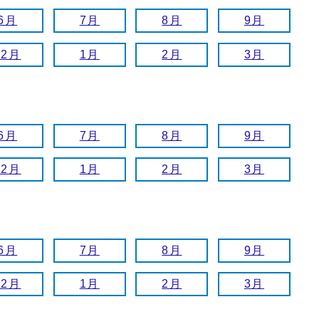
6月
7月
8月
9月
12月
1月
2月
3月
6月
7月
8月
9月
12月
1月
2月
3月
6月
7月
8月
9月
12月
1月
2月
3月