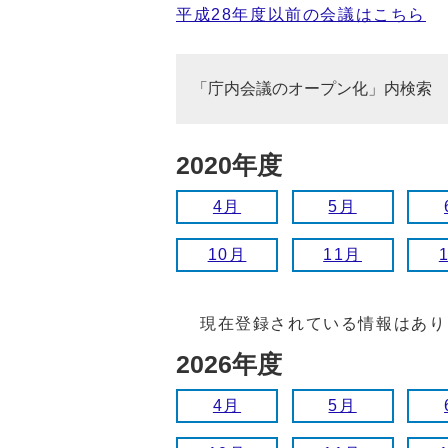
平成28年度以前の会議はこちら
「庁内会議のオープン化」内検索
2020年度
4月
5月
10月
11月
現在登録されている情報はあり
2026年度
4月
5月