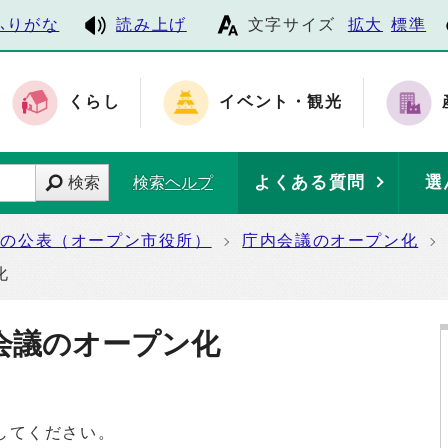
ふりがな
読み上げ
文字サイズ
拡大
標準
くらし
イベント・観光
よくある質問
選
検索
検索ヘルプ
報の公表（オープン市役所）
庁内会議のオープン化
化
会議のオープン化
してください。