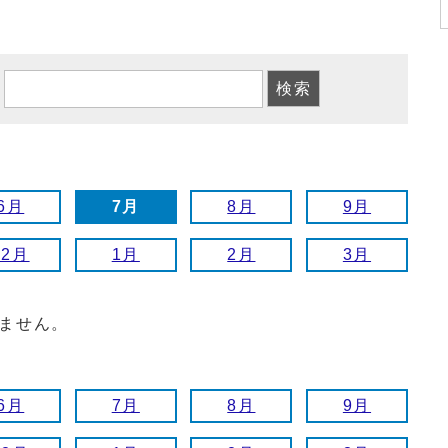
6月
7月
8月
9月
12月
1月
2月
3月
ません。
6月
7月
8月
9月