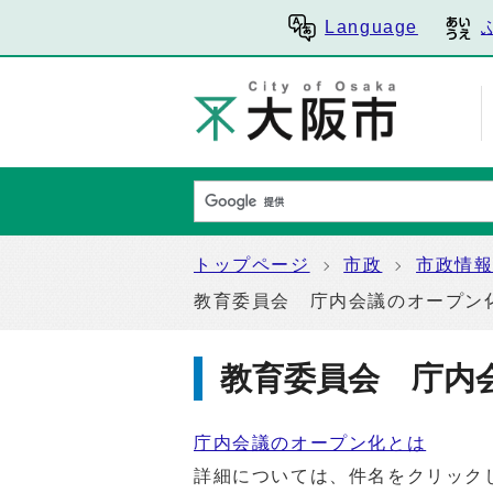
Language
トップページ
市政
市政情
教育委員会 庁内会議のオープン
教育委員会 庁内
庁内会議のオープン化とは
詳細については、件名をクリック