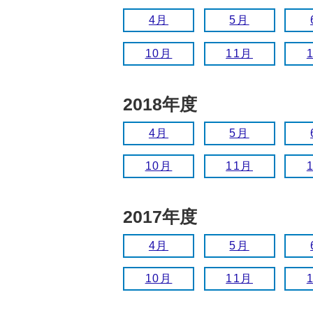
4月
5月
10月
11月
2018年度
4月
5月
10月
11月
2017年度
4月
5月
10月
11月