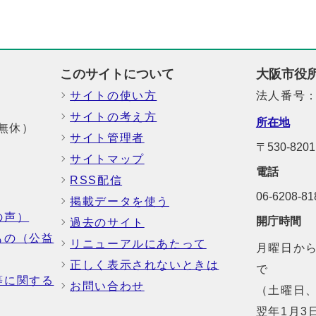
このサイトについて
大阪市役
サイトの使い方
法人番号：6
サイトの考え方
所在地
中無休）
サイト管理者
〒530-8
サイトマップ
電話
RSS配信
06-6208-
掲載データを使う
の声）
開庁時間
過去のサイト
もの（公益
リニューアルにあたって
月曜日から
正しく表示されないときは
で
等に関する
お問い合わせ
（土曜日、
翌年1月3