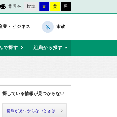
背景色
標準
青
黄
黒
産業・ビジネス
市政
んで探す
組織から探す
探している情報が見つからない
情報が見つからないときは