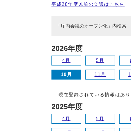
平成28年度以前の会議はこちら
「庁内会議のオープン化」内検索
2026年度
4月
5月
10月
11月
現在登録されている情報はあり
2025年度
4月
5月