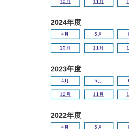
10月
11月
2024年度
4月
5月
10月
11月
2023年度
4月
5月
10月
11月
2022年度
4月
5月