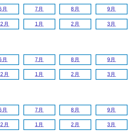
6月
7月
8月
9月
12月
1月
2月
3月
6月
7月
8月
9月
12月
1月
2月
3月
6月
7月
8月
9月
12月
1月
2月
3月