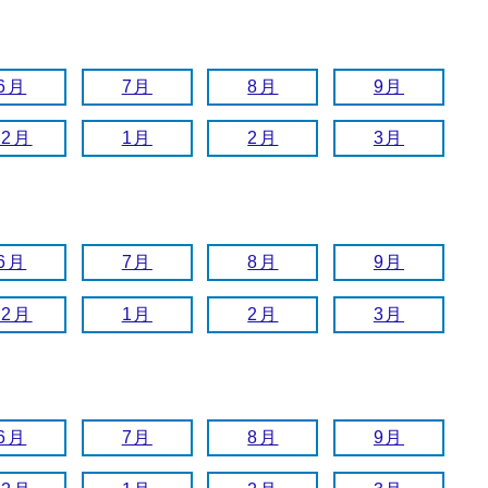
6月
7月
8月
9月
12月
1月
2月
3月
6月
7月
8月
9月
12月
1月
2月
3月
6月
7月
8月
9月