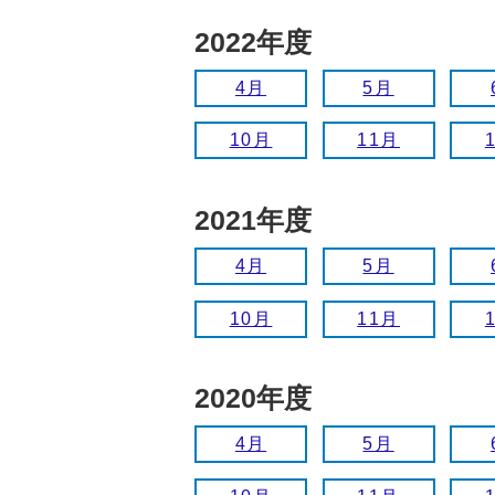
2022年度
4月
5月
10月
11月
2021年度
4月
5月
10月
11月
2020年度
4月
5月