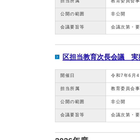
担当所属
教育委員会
公開の範囲
非公開
会議要旨等
会議次第・
区担当教育次長会議 実
開催日
令和7年6月
担当所属
教育委員会
公開の範囲
非公開
会議要旨等
会議次第・