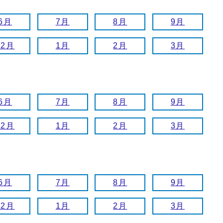
6月
7月
8月
9月
12月
1月
2月
3月
6月
7月
8月
9月
12月
1月
2月
3月
6月
7月
8月
9月
12月
1月
2月
3月