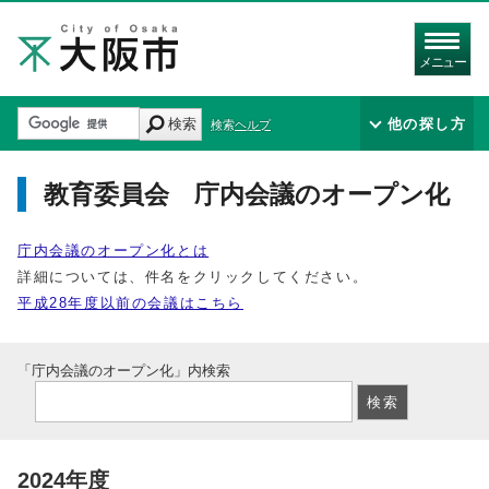
メニュー
検索
他の探し方
検索ヘルプ
教育委員会 庁内会議のオープン化
庁内会議のオープン化とは
詳細については、件名をクリックしてください。
平成28年度以前の会議はこちら
「庁内会議のオープン化」内検索
2024年度