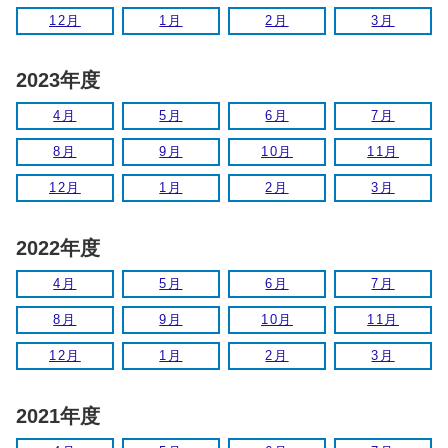
12月
1月
2月
3月
2023年度
4月
5月
6月
7月
8月
9月
10月
11月
12月
1月
2月
3月
2022年度
4月
5月
6月
7月
8月
9月
10月
11月
12月
1月
2月
3月
2021年度