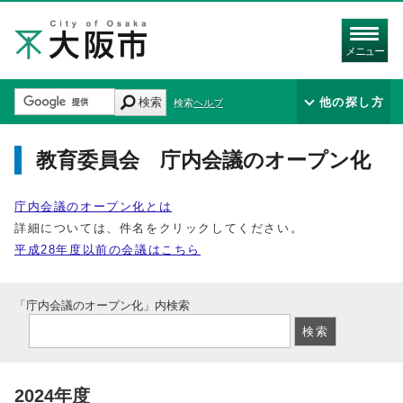
メニュー
検索
他の探し方
検索ヘルプ
教育委員会 庁内会議のオープン化
庁内会議のオープン化とは
詳細については、件名をクリックしてください。
平成28年度以前の会議はこちら
「庁内会議のオープン化」内検索
2024年度