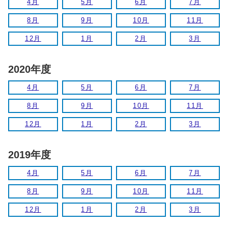
4月
5月
6月
7月
8月
9月
10月
11月
12月
1月
2月
3月
2020年度
4月
5月
6月
7月
8月
9月
10月
11月
12月
1月
2月
3月
2019年度
4月
5月
6月
7月
8月
9月
10月
11月
12月
1月
2月
3月