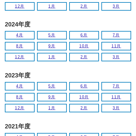
12月
1月
2月
3月
2024年度
4月
5月
6月
7月
8月
9月
10月
11月
12月
1月
2月
3月
2023年度
4月
5月
6月
7月
8月
9月
10月
11月
12月
1月
2月
3月
2021年度