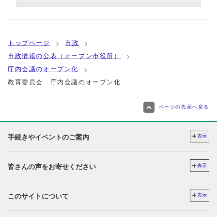
トップページ
市政
市政情報の公表（オープン市役所）
庁内会議のオープン化
教育委員会 庁内会議のオープン化
ページの先頭へ戻る
手続きやイベントのご案内
表示
皆さんの声をお寄せください
表示
このサイトについて
表示