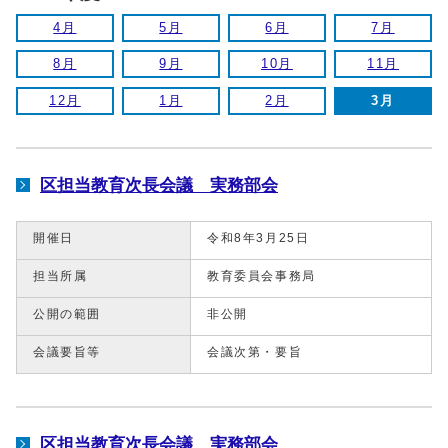
4月
5月
6月
7月
8月
9月
10月
11月
12月
1月
2月
3月
区担当教育次長会議 実務部会
開催日
令和8年3月25日
担当所属
教育委員会事務局
公開の範囲
非公開
会議要旨等
会議次第・要旨
区担当教育次長会議 実務部会