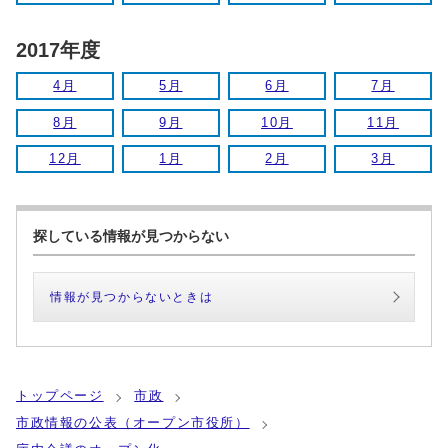
2017年度
4月
5月
6月
7月
8月
9月
10月
11月
12月
1月
2月
3月
探している情報が見つからない
情報が見つからないときは
トップページ
市政
市政情報の公表（オープン市役所）