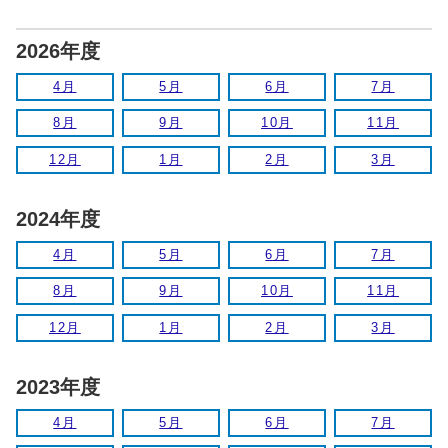
2026年度
4月
5月
6月
7月
8月
9月
10月
11月
12月
1月
2月
3月
2024年度
4月
5月
6月
7月
8月
9月
10月
11月
12月
1月
2月
3月
2023年度
4月
5月
6月
7月