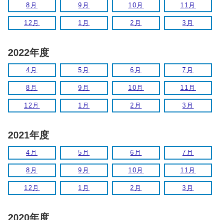
8月
9月
10月
11月
12月
1月
2月
3月
2022年度
4月
5月
6月
7月
8月
9月
10月
11月
12月
1月
2月
3月
2021年度
4月
5月
6月
7月
8月
9月
10月
11月
12月
1月
2月
3月
2020年度