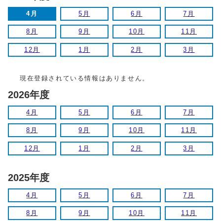
4月
5月
6月
7月
8月
9月
10月
11月
12月
1月
2月
3月
現在登録されている情報はありません。
2026年度
4月
5月
6月
7月
8月
9月
10月
11月
12月
1月
2月
3月
2025年度
4月
5月
6月
7月
8月
9月
10月
11月