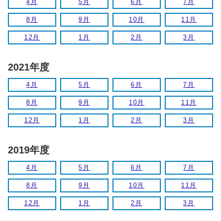
4月
5月
6月
7月
8月
9月
10月
11月
12月
1月
2月
3月
2021年度
4月
5月
6月
7月
8月
9月
10月
11月
12月
1月
2月
3月
2019年度
4月
5月
6月
7月
8月
9月
10月
11月
12月
1月
2月
3月