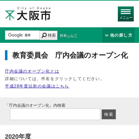
メニュー
検索
他の探し方
検索ヘルプ
教育委員会 庁内会議のオープン化
庁内会議のオープン化とは
詳細については、件名をクリックしてください。
平成28年度以前の会議はこちら
「庁内会議のオープン化」内検索
2020年度