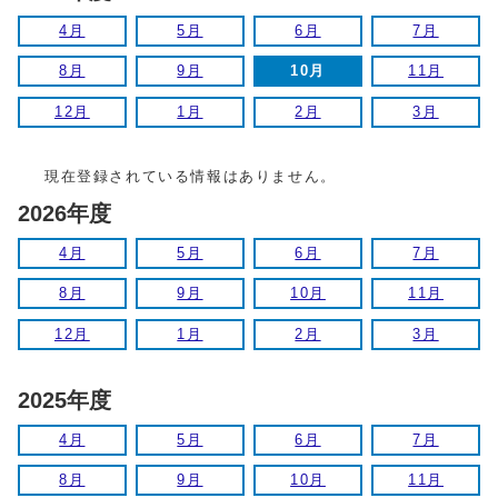
4月
5月
6月
7月
8月
9月
10月
11月
12月
1月
2月
3月
現在登録されている情報はありません。
2026年度
4月
5月
6月
7月
8月
9月
10月
11月
12月
1月
2月
3月
2025年度
4月
5月
6月
7月
8月
9月
10月
11月