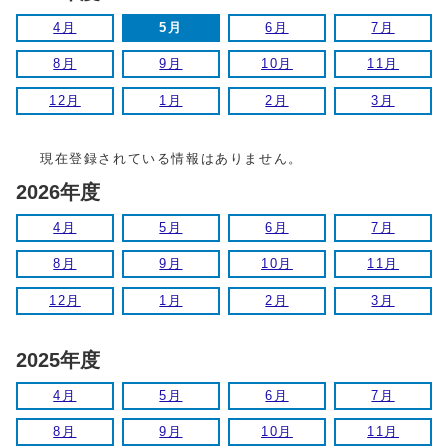
4月
5月
6月
7月
8月
9月
10月
11月
12月
1月
2月
3月
現在登録されている情報はありません。
2026年度
4月
5月
6月
7月
8月
9月
10月
11月
12月
1月
2月
3月
2025年度
4月
5月
6月
7月
8月
9月
10月
11月