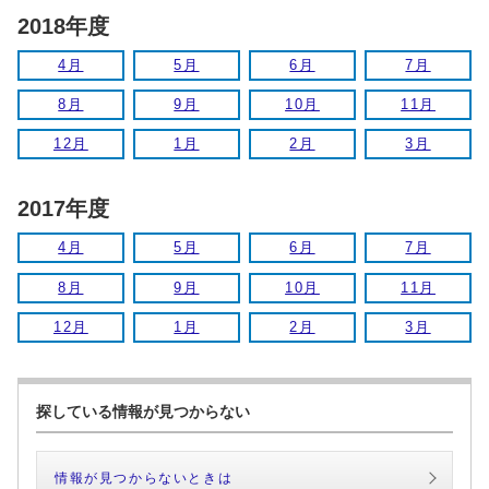
2018年度
4月
5月
6月
7月
8月
9月
10月
11月
12月
1月
2月
3月
2017年度
4月
5月
6月
7月
8月
9月
10月
11月
12月
1月
2月
3月
探している情報が見つからない
情報が見つからないときは