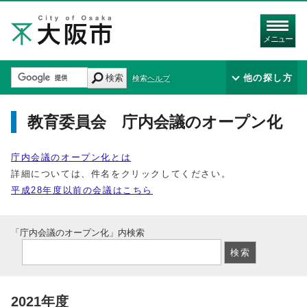
メニュー
検索
他の探し方
検索ヘルプ
教育委員会 庁内会議のオープン化
庁内会議のオープン化とは
詳細については、件名をクリックしてください。
平成28年度以前の会議はこちら
「庁内会議のオープン化」内検索
2021年度