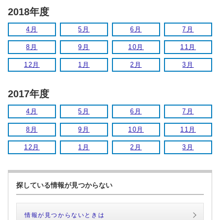
2018年度
4月
5月
6月
7月
8月
9月
10月
11月
12月
1月
2月
3月
2017年度
4月
5月
6月
7月
8月
9月
10月
11月
12月
1月
2月
3月
探している情報が見つからない
情報が見つからないときは