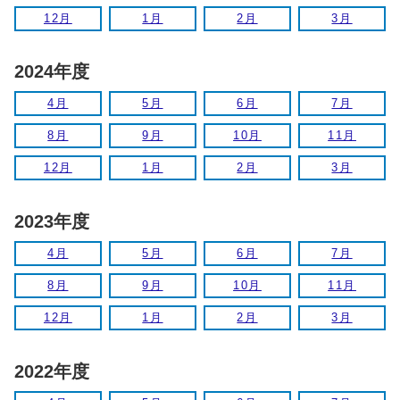
12月
1月
2月
3月
2024年度
4月
5月
6月
7月
8月
9月
10月
11月
12月
1月
2月
3月
2023年度
4月
5月
6月
7月
8月
9月
10月
11月
12月
1月
2月
3月
2022年度