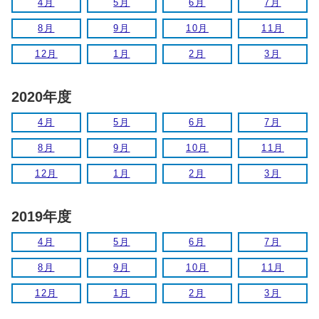
4月
5月
6月
7月
8月
9月
10月
11月
12月
1月
2月
3月
2020年度
4月
5月
6月
7月
8月
9月
10月
11月
12月
1月
2月
3月
2019年度
4月
5月
6月
7月
8月
9月
10月
11月
12月
1月
2月
3月