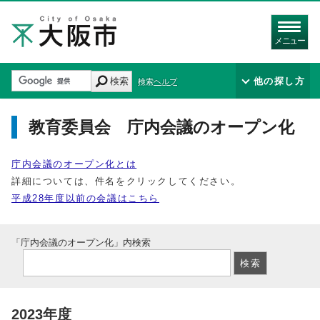
メニュー
検索
他の探し方
検索ヘルプ
教育委員会 庁内会議のオープン化
庁内会議のオープン化とは
詳細については、件名をクリックしてください。
平成28年度以前の会議はこちら
「庁内会議のオープン化」内検索
2023年度