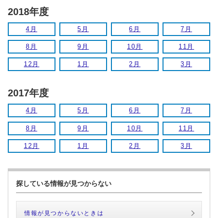
2018年度
4月
5月
6月
7月
8月
9月
10月
11月
12月
1月
2月
3月
2017年度
4月
5月
6月
7月
8月
9月
10月
11月
12月
1月
2月
3月
探している情報が見つからない
情報が見つからないときは