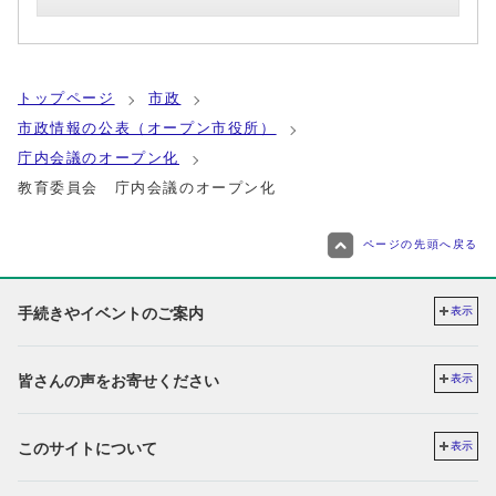
トップページ
市政
市政情報の公表（オープン市役所）
庁内会議のオープン化
教育委員会 庁内会議のオープン化
ページの先頭へ戻る
手続きやイベントのご案内
表示
皆さんの声をお寄せください
表示
このサイトについて
表示