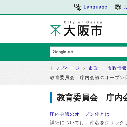
Language
トップページ
市政
市政情
教育委員会 庁内会議のオープン
教育委員会 庁内
庁内会議のオープン化とは
詳細については、件名をクリック