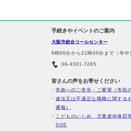
手続きやイベントのご案内
大阪市総合コールセンター
8時00分から21時00分まで（年
06-4301-7285
皆さんの声をお寄せください
市政へのご意見・ご要望（市民
違法又は不適正な職務に関する
通報）
こどものいじめ、児童虐待体罰
SOS