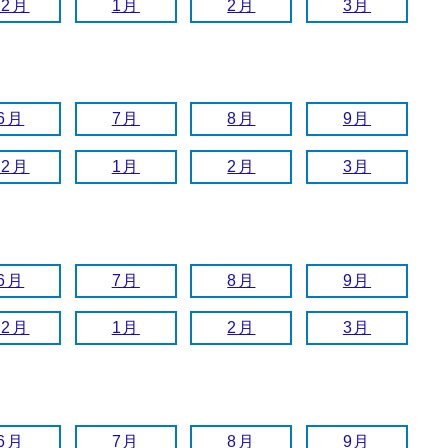
12月
1月
2月
3月
6月
7月
8月
9月
12月
1月
2月
3月
6月
7月
8月
9月
12月
1月
2月
3月
6月
7月
8月
9月