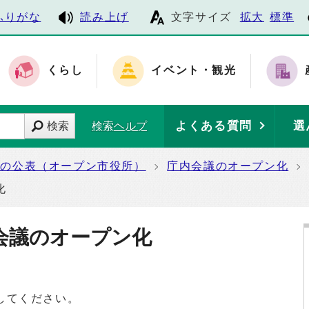
ふりがな
読み上げ
文字サイズ
拡大
標準
くらし
イベント・観光
よくある質問
選
検索
検索ヘルプ
報の公表（オープン市役所）
庁内会議のオープン化
化
会議のオープン化
してください。