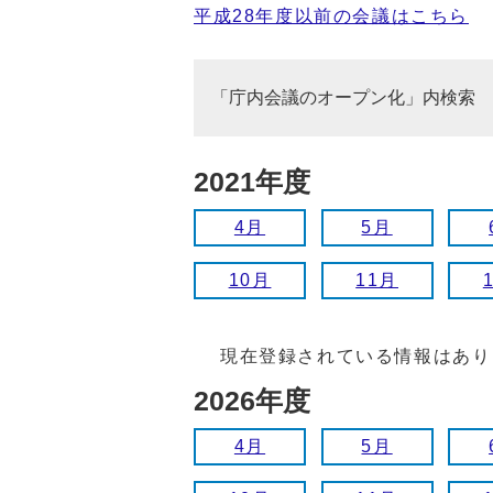
平成28年度以前の会議はこちら
「庁内会議のオープン化」内検索
2021年度
4月
5月
10月
11月
現在登録されている情報はあり
2026年度
4月
5月