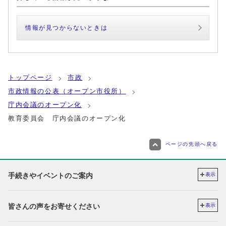
情報が見つからないときは
トップページ
市政
市政情報の公表（オープン市役所）
庁内会議のオープン化
教育委員会 庁内会議のオープン化
ページの先頭へ戻る
手続きやイベントのご案内
表示
皆さんの声をお寄せください
表示