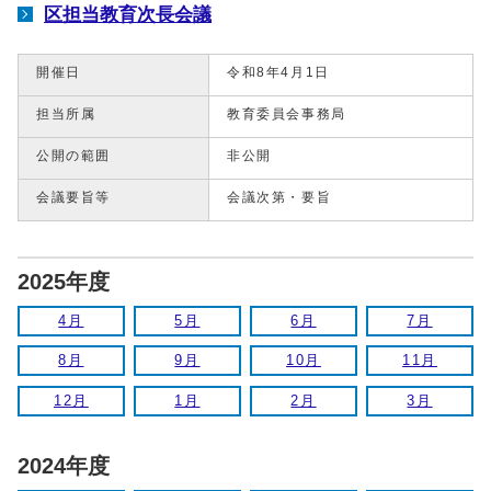
区担当教育次長会議
開催日
令和8年4月1日
担当所属
教育委員会事務局
公開の範囲
非公開
会議要旨等
会議次第・要旨
2025年度
4月
5月
6月
7月
8月
9月
10月
11月
12月
1月
2月
3月
2024年度