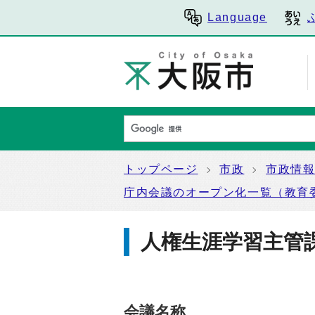
Language
トップページ
市政
市政情
庁内会議のオープン化一覧（教育
人権生涯学習主管
会議名称