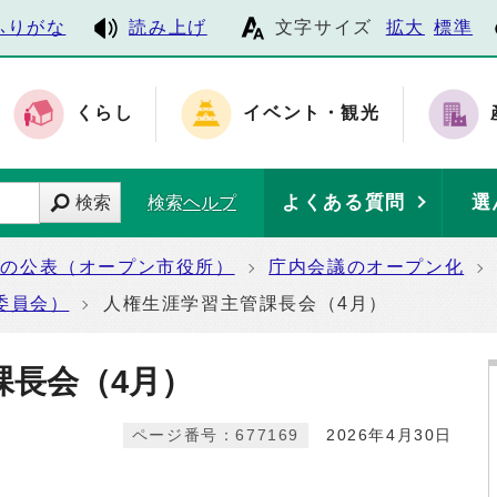
ふりがな
読み上げ
文字サイズ
拡大
標準
くらし
イベント・観光
よくある質問
選
検索
検索ヘルプ
報の公表（オープン市役所）
庁内会議のオープン化
委員会）
人権生涯学習主管課長会（4月）
課長会（4月）
ページ番号：677169
2026年4月30日