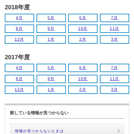
2018年度
4月
5月
6月
7月
8月
9月
10月
11月
12月
1月
2月
3月
2017年度
4月
5月
6月
7月
8月
9月
10月
11月
12月
1月
2月
3月
探している情報が見つからない
情報が見つからないときは