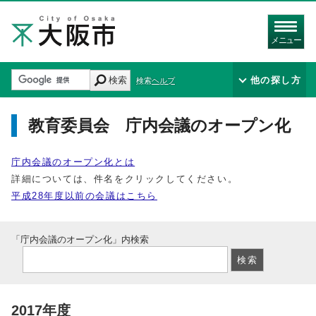
メニュー
検索
他の探し方
検索ヘルプ
教育委員会 庁内会議のオープン化
庁内会議のオープン化とは
詳細については、件名をクリックしてください。
平成28年度以前の会議はこちら
「庁内会議のオープン化」内検索
2017年度