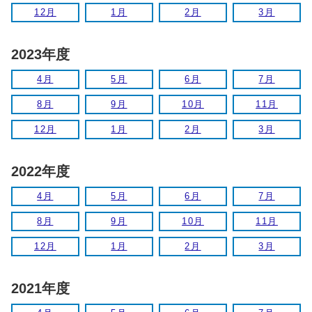
12月
1月
2月
3月
2023年度
4月
5月
6月
7月
8月
9月
10月
11月
12月
1月
2月
3月
2022年度
4月
5月
6月
7月
8月
9月
10月
11月
12月
1月
2月
3月
2021年度