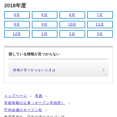
2018年度
4月
5月
6月
7月
8月
9月
10月
11月
12月
1月
2月
3月
探している情報が見つからない
情報が見つからないときは
トップページ
市政
市政情報の公表（オープン市役所）
庁内会議のオープン化
教育委員会 庁内会議のオープン化