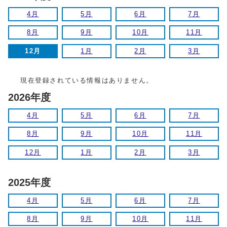
4月
5月
6月
7月
8月
9月
10月
11月
12月
1月
2月
3月
現在登録されている情報はありません。
2026年度
4月
5月
6月
7月
8月
9月
10月
11月
12月
1月
2月
3月
2025年度
4月
5月
6月
7月
8月
9月
10月
11月