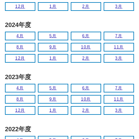
12月
1月
2月
3月
2024年度
4月
5月
6月
7月
8月
9月
10月
11月
12月
1月
2月
3月
2023年度
4月
5月
6月
7月
8月
9月
10月
11月
12月
1月
2月
3月
2022年度