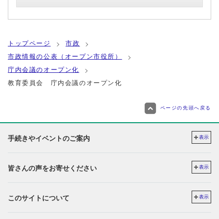
トップページ
市政
市政情報の公表（オープン市役所）
庁内会議のオープン化
教育委員会 庁内会議のオープン化
ページの先頭へ戻る
手続きやイベントのご案内
表示
皆さんの声をお寄せください
表示
このサイトについて
表示