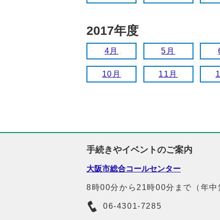
2017年度
4月
5月
10月
11月
手続きやイベントのご案内
大阪市総合コールセンター
8時00分から21時00分まで（年
06-4301-7285