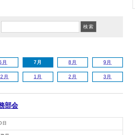
6月
7月
8月
9月
12月
1月
2月
3月
務部会
0日