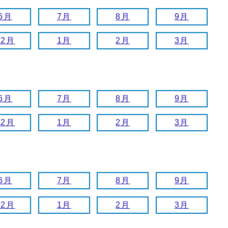
6月
7月
8月
9月
12月
1月
2月
3月
6月
7月
8月
9月
12月
1月
2月
3月
6月
7月
8月
9月
12月
1月
2月
3月