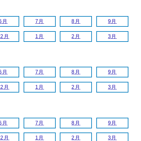
6月
7月
8月
9月
12月
1月
2月
3月
6月
7月
8月
9月
12月
1月
2月
3月
6月
7月
8月
9月
12月
1月
2月
3月