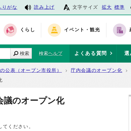
ふりがな
読み上げ
文字サイズ
拡大
標準
くらし
イベント・観光
よくある質問
選
検索
検索ヘルプ
報の公表（オープン市役所）
庁内会議のオープン化
化
会議のオープン化
してください。