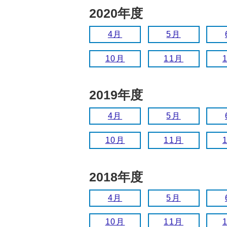
2020年度
4月
5月
10月
11月
2019年度
4月
5月
10月
11月
2018年度
4月
5月
10月
11月