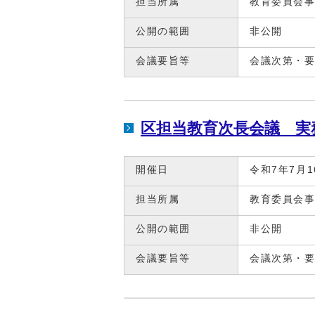
担当所属
教育委員会
公開の範囲
非公開
会議要旨等
会議次第・
区担当教育次長会議 実
開催日
令和7年7月1
担当所属
教育委員会
公開の範囲
非公開
会議要旨等
会議次第・