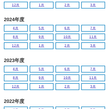
12月
1月
2月
3月
2024年度
4月
5月
6月
7月
8月
9月
10月
11月
12月
1月
2月
3月
2023年度
4月
5月
6月
7月
8月
9月
10月
11月
12月
1月
2月
3月
2022年度