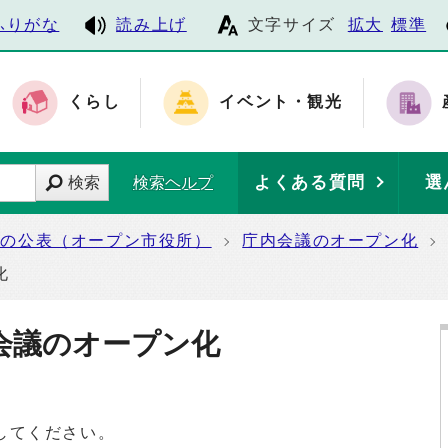
ふりがな
読み上げ
文字サイズ
拡大
標準
くらし
イベント・観光
よくある質問
選
検索
検索ヘルプ
報の公表（オープン市役所）
庁内会議のオープン化
化
会議のオープン化
してください。