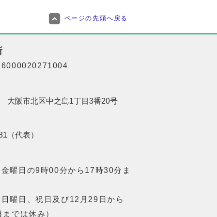
ページの先頭へ戻る
所
000020271004
201 大阪市北区中之島1丁目3番20号
8181（代表）
金曜日の9時00分から17時30分ま
日曜日、祝日及び12月29日から
日までは休み）