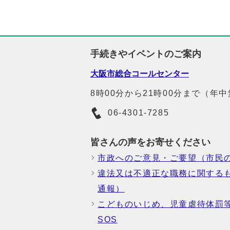
手続きやイベントのご案内
大阪市総合コールセンター
8時00分から21時00分まで（年
06-4301-7285
皆さんの声をお寄せください
市政へのご意見・ご要望（市民
違法又は不適正な職務に関する
通報）
こどものいじめ、児童虐待体罰
SOS