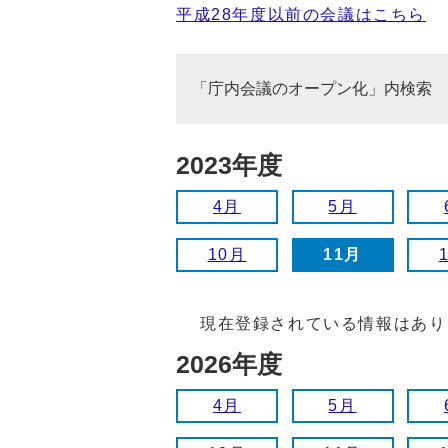
平成28年度以前の会議はこちら
「庁内会議のオープン化」内検索
2023年度
4月
5月
10月
11月
現在登録されている情報はあり
2026年度
4月
5月