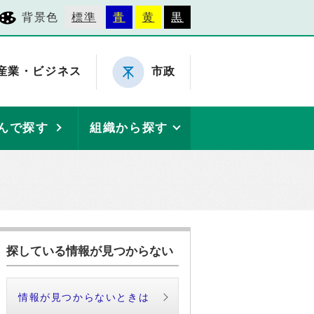
背景色
標準
青
黄
黒
産業・ビジネス
市政
んで探す
組織から探す
探している情報が見つからない
情報が見つからないときは