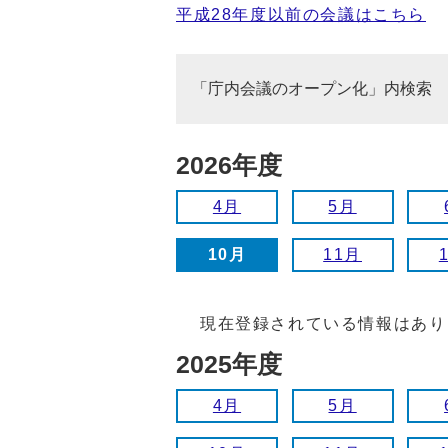
平成28年度以前の会議はこちら
「庁内会議のオープン化」内検索
2026年度
4月
5月
10月
11月
現在登録されている情報はあり
2025年度
4月
5月