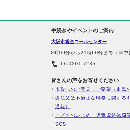
手続きやイベントのご案内
大阪市総合コールセンター
8時00分から21時00分まで（年
06-4301-7285
皆さんの声をお寄せください
市政へのご意見・ご要望（市民
違法又は不適正な職務に関する
通報）
こどものいじめ、児童虐待体罰
SOS