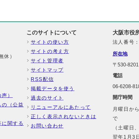
このサイトについて
大阪市役
サイトの使い方
法人番号：6
サイトの考え方
所在地
中無休）
サイト管理者
〒530-8
サイトマップ
電話
RSS配信
06-6208-
掲載データを使う
の声）
開庁時間
過去のサイト
もの（公益
リニューアルにあたって
月曜日から
正しく表示されないときは
で
等に関する
お問い合わせ
（土曜日、
翌年1月3