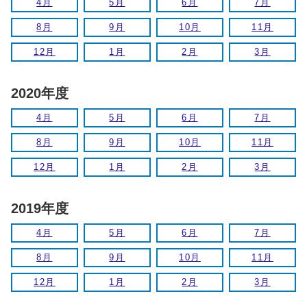
4月
5月
6月
7月
8月
9月
10月
11月
12月
1月
2月
3月
2020年度
4月
5月
6月
7月
8月
9月
10月
11月
12月
1月
2月
3月
2019年度
4月
5月
6月
7月
8月
9月
10月
11月
12月
1月
2月
3月