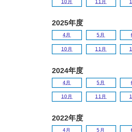
10月
11月
2025年度
4月
5月
10月
11月
2024年度
4月
5月
10月
11月
2022年度
4月
5月