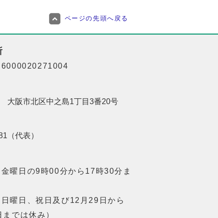
ページの先頭へ戻る
所
000020271004
201 大阪市北区中之島1丁目3番20号
8181（代表）
金曜日の9時00分から17時30分ま
日曜日、祝日及び12月29日から
日までは休み）