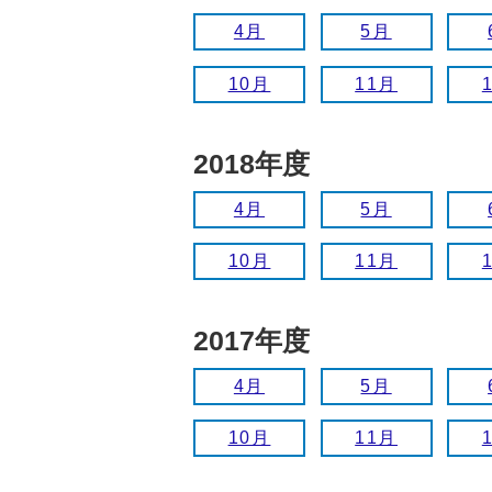
4月
5月
10月
11月
2018年度
4月
5月
10月
11月
2017年度
4月
5月
10月
11月