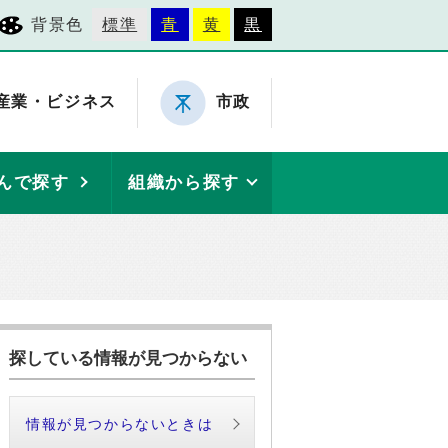
背景色
標準
青
黄
黒
産業・ビジネス
市政
んで探す
組織から探す
探している情報が見つからない
情報が見つからないときは