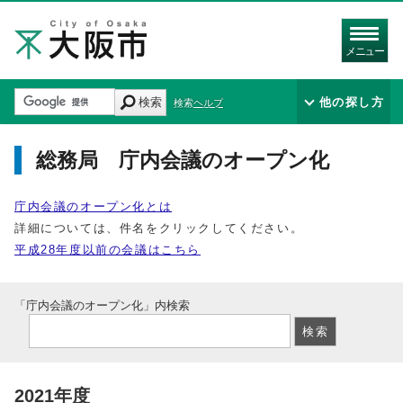
メニュー
検索
他の探し方
検索ヘルプ
総務局 庁内会議のオープン化
庁内会議のオープン化とは
詳細については、件名をクリックしてください。
平成28年度以前の会議はこちら
「庁内会議のオープン化」内検索
2021年度