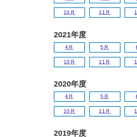
10月
11月
2021年度
4月
5月
10月
11月
2020年度
4月
5月
10月
11月
2019年度