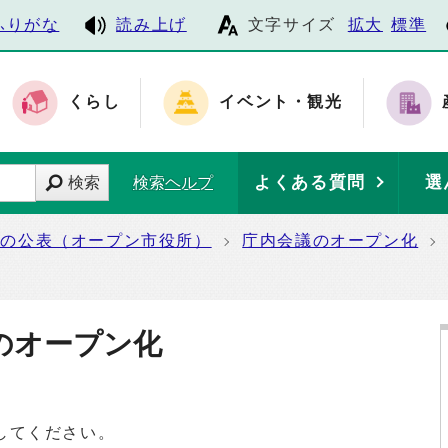
ふりがな
読み上げ
文字サイズ
拡大
標準
くらし
イベント・観光
よくある質問
選
検索
検索ヘルプ
報の公表（オープン市役所）
庁内会議のオープン化
のオープン化
してください。