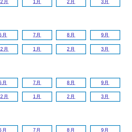
12月
1月
2月
3月
6月
7月
8月
9月
12月
1月
2月
3月
6月
7月
8月
9月
12月
1月
2月
3月
6月
7月
8月
9月