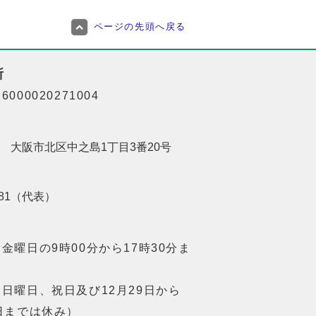
ページの先頭へ戻る
所
000020271004
201 大阪市北区中之島1丁目3番20号
8181（代表）
金曜日の9時00分から17時30分ま
日曜日、祝日及び12月29日から
日までは休み）