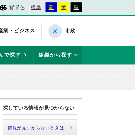
背景色
標準
青
黄
黒
産業・ビジネス
市政
んで探す
組織から探す
探している情報が見つからない
情報が見つからないときは