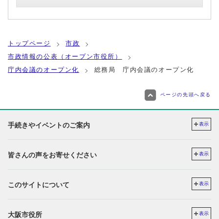
トップページ
市政
市政情報の公表（オープン市役所）
庁内会議のオープン化
総務局 庁内会議のオープン化
ページの先頭へ戻る
手続きやイベントのご案内
表示
皆さんの声をお寄せください
表示
このサイトについて
表示
大阪市役所
表示