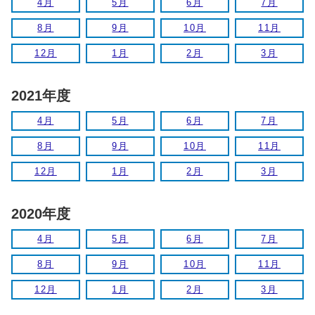
4月
5月
6月
7月
8月
9月
10月
11月
12月
1月
2月
3月
2021年度
4月
5月
6月
7月
8月
9月
10月
11月
12月
1月
2月
3月
2020年度
4月
5月
6月
7月
8月
9月
10月
11月
12月
1月
2月
3月