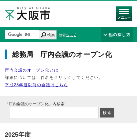
メニュー
検索
他の探し方
検索ヘルプ
総務局 庁内会議のオープン化
庁内会議のオープン化とは
詳細については、件名をクリックしてください。
平成28年度以前の会議はこちら
「庁内会議のオープン化」内検索
2025年度