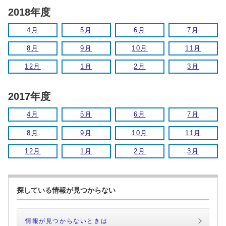
2018年度
4月
5月
6月
7月
8月
9月
10月
11月
12月
1月
2月
3月
2017年度
4月
5月
6月
7月
8月
9月
10月
11月
12月
1月
2月
3月
探している情報が見つからない
情報が見つからないときは