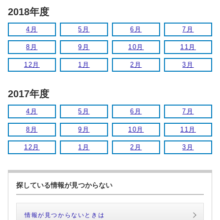
2018年度
4月
5月
6月
7月
8月
9月
10月
11月
12月
1月
2月
3月
2017年度
4月
5月
6月
7月
8月
9月
10月
11月
12月
1月
2月
3月
探している情報が見つからない
情報が見つからないときは