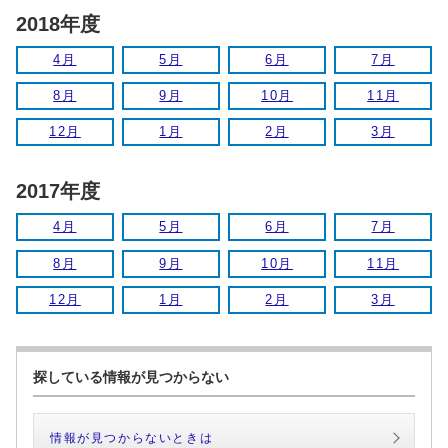
2018年度
4月
5月
6月
7月
8月
9月
10月
11月
12月
1月
2月
3月
2017年度
4月
5月
6月
7月
8月
9月
10月
11月
12月
1月
2月
3月
探している情報が見つからない
情報が見つからないときは