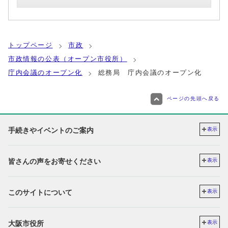
トップページ
市政
市政情報の公表（オープン市役所）
庁内会議のオープン化
総務局 庁内会議のオープン化
ページの先頭へ戻る
手続きやイベントのご案内
表示
皆さんの声をお寄せください
表示
このサイトについて
表示
大阪市役所
表示