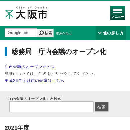
メニュー
検索
他の探し方
検索ヘルプ
総務局 庁内会議のオープン化
庁内会議のオープン化とは
詳細については、件名をクリックしてください。
平成28年度以前の会議はこちら
「庁内会議のオープン化」内検索
2021年度