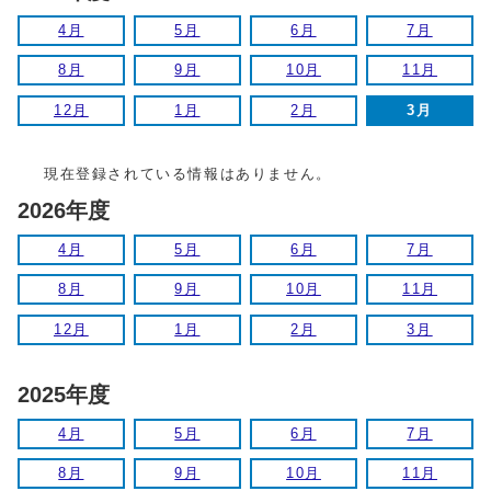
4月
5月
6月
7月
8月
9月
10月
11月
12月
1月
2月
3月
現在登録されている情報はありません。
2026年度
4月
5月
6月
7月
8月
9月
10月
11月
12月
1月
2月
3月
2025年度
4月
5月
6月
7月
8月
9月
10月
11月