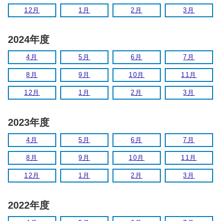
12月
1月
2月
3月
2024年度
4月
5月
6月
7月
8月
9月
10月
11月
12月
1月
2月
3月
2023年度
4月
5月
6月
7月
8月
9月
10月
11月
12月
1月
2月
3月
2022年度