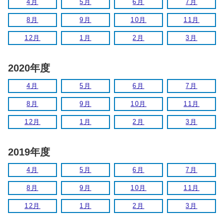
4月
5月
6月
7月
8月
9月
10月
11月
12月
1月
2月
3月
2020年度
4月
5月
6月
7月
8月
9月
10月
11月
12月
1月
2月
3月
2019年度
4月
5月
6月
7月
8月
9月
10月
11月
12月
1月
2月
3月