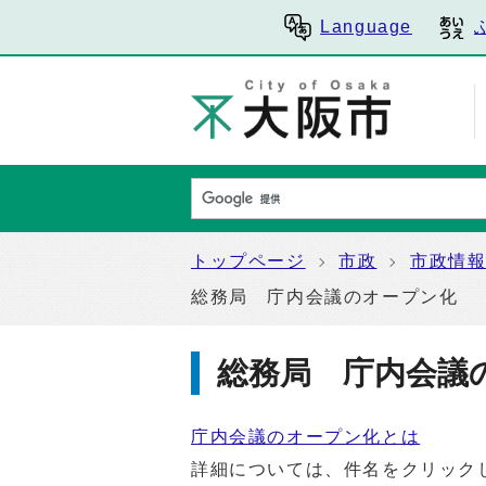
Language
トップページ
市政
市政情
総務局 庁内会議のオープン化
総務局 庁内会議
庁内会議のオープン化とは
詳細については、件名をクリック