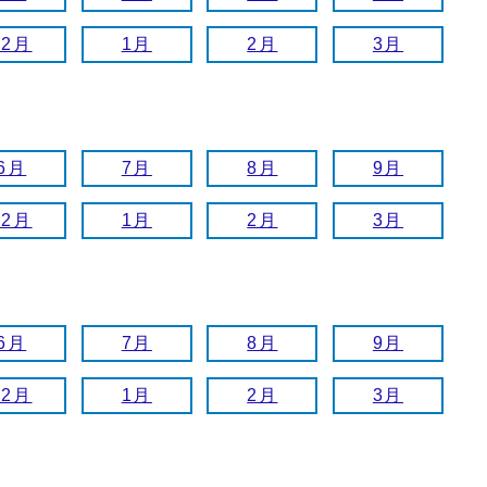
12月
1月
2月
3月
6月
7月
8月
9月
12月
1月
2月
3月
6月
7月
8月
9月
12月
1月
2月
3月