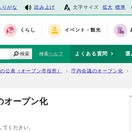
ふりがな
読み上げ
文字サイズ
拡大
標準
くらし
イベント・観光
よくある質問
選
検索
検索ヘルプ
報の公表（オープン市役所）
庁内会議のオープン化
のオープン化
してください。