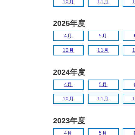
10月
11月
2025年度
4月
5月
10月
11月
2024年度
4月
5月
10月
11月
2023年度
4月
5月