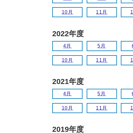
10月
11月
2022年度
4月
5月
10月
11月
2021年度
4月
5月
10月
11月
2019年度