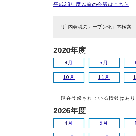
平成28年度以前の会議はこちら
「庁内会議のオープン化」内検索
2020年度
4月
5月
10月
11月
現在登録されている情報はあり
2026年度
4月
5月