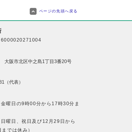
ページの先頭へ戻る
所
000020271004
201 大阪市北区中之島1丁目3番20号
8181（代表）
金曜日の9時00分から17時30分ま
日曜日、祝日及び12月29日から
日までは休み）