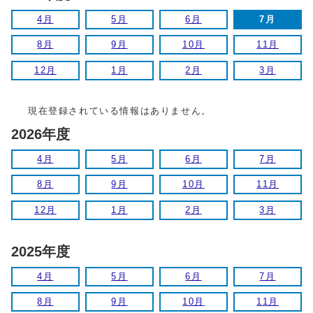
4月
5月
6月
7月
8月
9月
10月
11月
12月
1月
2月
3月
現在登録されている情報はありません。
2026年度
4月
5月
6月
7月
8月
9月
10月
11月
12月
1月
2月
3月
2025年度
4月
5月
6月
7月
8月
9月
10月
11月