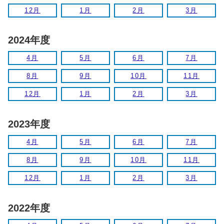
12月
1月
2月
3月
2024年度
4月
5月
6月
7月
8月
9月
10月
11月
12月
1月
2月
3月
2023年度
4月
5月
6月
7月
8月
9月
10月
11月
12月
1月
2月
3月
2022年度