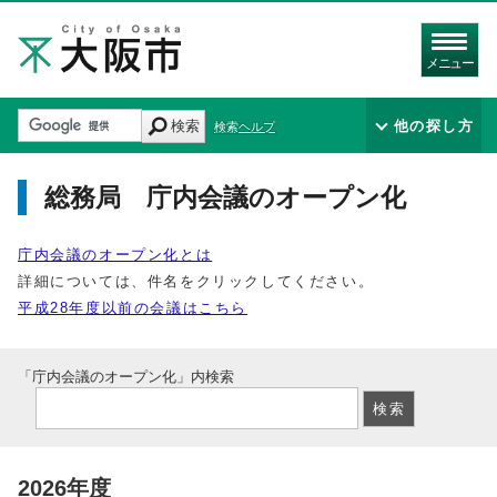
メニュー
検索
他の探し方
検索ヘルプ
総務局 庁内会議のオープン化
庁内会議のオープン化とは
詳細については、件名をクリックしてください。
平成28年度以前の会議はこちら
「庁内会議のオープン化」内検索
2026年度