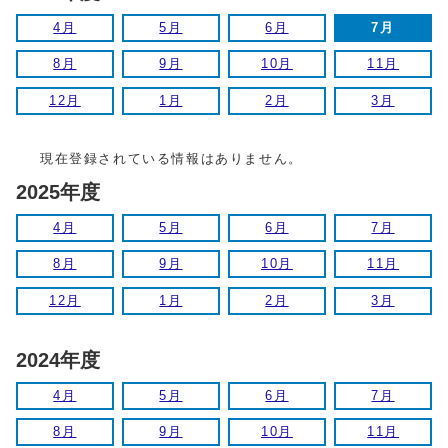
4月
5月
6月
7月
8月
9月
10月
11月
12月
1月
2月
3月
現在登録されている情報はありません。
2025年度
4月
5月
6月
7月
8月
9月
10月
11月
12月
1月
2月
3月
2024年度
4月
5月
6月
7月
8月
9月
10月
11月