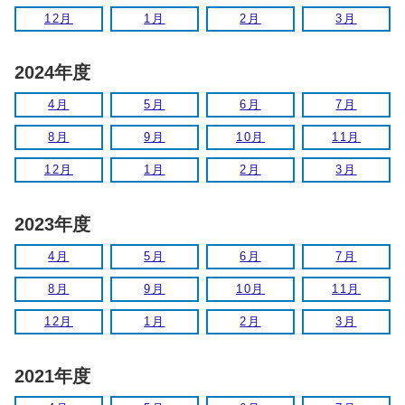
12月
1月
2月
3月
2024年度
4月
5月
6月
7月
8月
9月
10月
11月
12月
1月
2月
3月
2023年度
4月
5月
6月
7月
8月
9月
10月
11月
12月
1月
2月
3月
2021年度