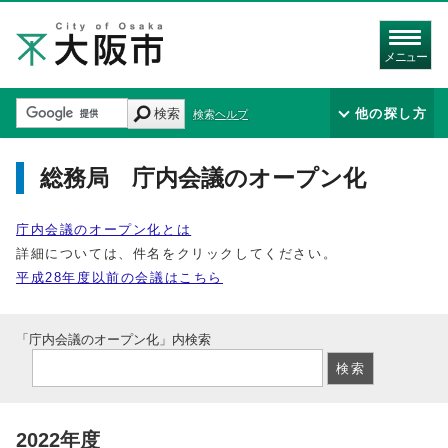
メニュー
検索
他の探し方
検索ヘルプ
総務局 庁内会議のオープン化
庁内会議のオープン化とは
詳細については、件名をクリックしてください。
平成28年度以前の会議はこちら
「庁内会議のオープン化」内検索
2022年度