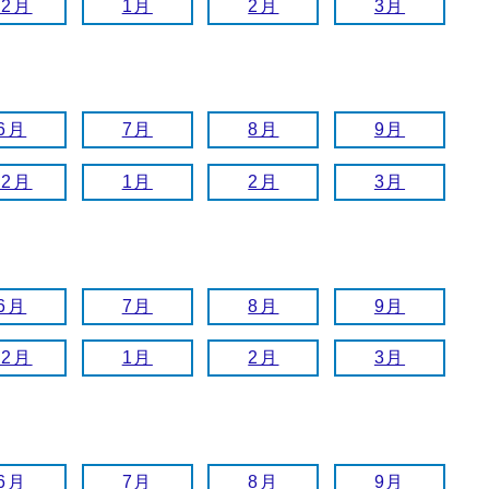
12月
1月
2月
3月
6月
7月
8月
9月
12月
1月
2月
3月
6月
7月
8月
9月
12月
1月
2月
3月
6月
7月
8月
9月