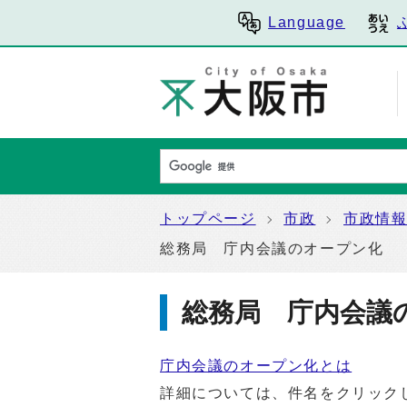
Language
トップページ
市政
市政情
総務局 庁内会議のオープン化
総務局 庁内会議
庁内会議のオープン化とは
詳細については、件名をクリック