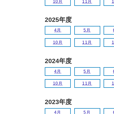
10月
11月
2025年度
4月
5月
10月
11月
2024年度
4月
5月
10月
11月
2023年度
4月
5月