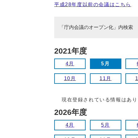
平成28年度以前の会議はこちら
「庁内会議のオープン化」内検索
2021年度
4月
5月
10月
11月
現在登録されている情報はあり
2026年度
4月
5月