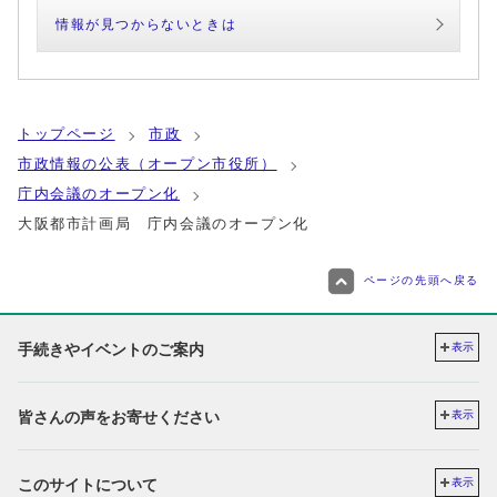
情報が見つからないときは
トップページ
市政
市政情報の公表（オープン市役所）
庁内会議のオープン化
大阪都市計画局 庁内会議のオープン化
ページの先頭へ戻る
手続きやイベントのご案内
表示
皆さんの声をお寄せください
表示
このサイトについて
表示