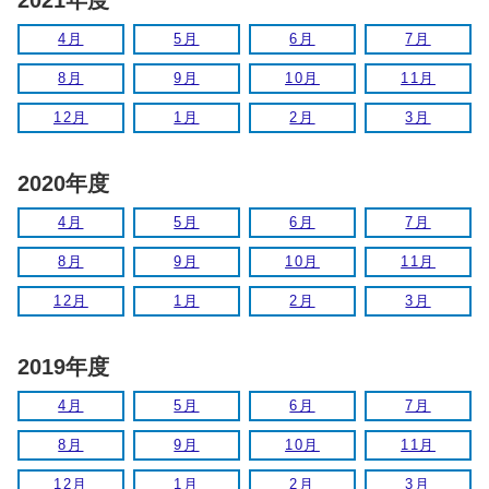
4月
5月
6月
7月
8月
9月
10月
11月
12月
1月
2月
3月
2020年度
4月
5月
6月
7月
8月
9月
10月
11月
12月
1月
2月
3月
2019年度
4月
5月
6月
7月
8月
9月
10月
11月
12月
1月
2月
3月