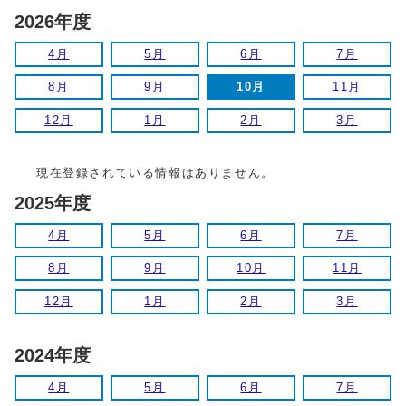
2026年度
4月
5月
6月
7月
8月
9月
10月
11月
12月
1月
2月
3月
現在登録されている情報はありません。
2025年度
4月
5月
6月
7月
8月
9月
10月
11月
12月
1月
2月
3月
2024年度
4月
5月
6月
7月