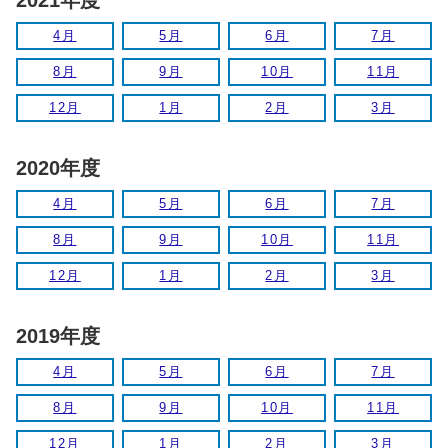
4月
5月
6月
7月
8月
9月
10月
11月
12月
1月
2月
3月
2020年度
4月
5月
6月
7月
8月
9月
10月
11月
12月
1月
2月
3月
2019年度
4月
5月
6月
7月
8月
9月
10月
11月
12月
1月
2月
3月