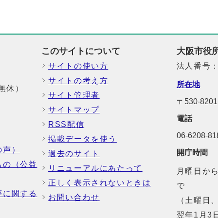
このサイトについて
大阪市役
サイトの使い方
法人番号：6
サイトの考え方
所在地
中無休）
サイト管理者
〒530-8
サイトマップ
電話
RSS配信
06-6208-
掲載データを使う
の声）
開庁時間
過去のサイト
もの（公益
リニューアルにあたって
月曜日から
正しく表示されないときは
で
等に関する
お問い合わせ
（土曜日、
翌年1月3