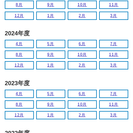
8月
9月
10月
11月
12月
1月
2月
3月
2024年度
4月
5月
6月
7月
8月
9月
10月
11月
12月
1月
2月
3月
2023年度
4月
5月
6月
7月
8月
9月
10月
11月
12月
1月
2月
3月
2022年度