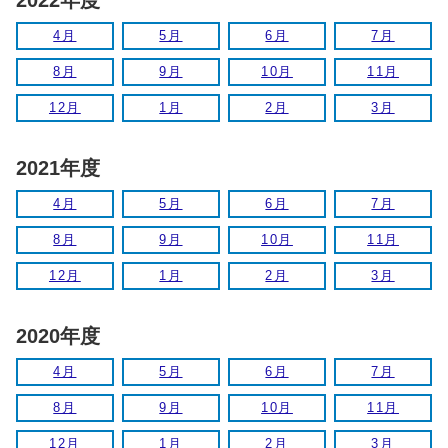
4月
5月
6月
7月
8月
9月
10月
11月
12月
1月
2月
3月
2021年度
4月
5月
6月
7月
8月
9月
10月
11月
12月
1月
2月
3月
2020年度
4月
5月
6月
7月
8月
9月
10月
11月
12月
1月
2月
3月