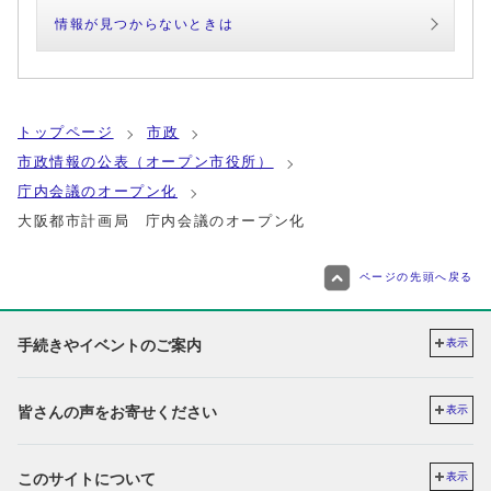
情報が見つからないときは
トップページ
市政
市政情報の公表（オープン市役所）
庁内会議のオープン化
大阪都市計画局 庁内会議のオープン化
ページの先頭へ戻る
手続きやイベントのご案内
表示
皆さんの声をお寄せください
表示
このサイトについて
表示