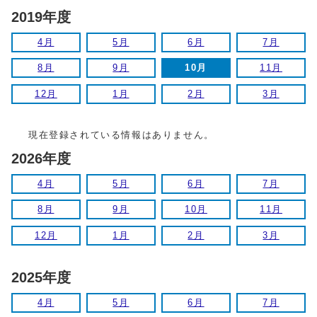
2019年度
4月
5月
6月
7月
8月
9月
10月
11月
12月
1月
2月
3月
現在登録されている情報はありません。
2026年度
4月
5月
6月
7月
8月
9月
10月
11月
12月
1月
2月
3月
2025年度
4月
5月
6月
7月