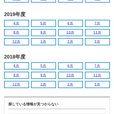
2019年度
4月
5月
6月
7月
8月
9月
10月
11月
12月
1月
2月
3月
2018年度
4月
5月
6月
7月
8月
9月
10月
11月
12月
1月
2月
3月
探している情報が見つからない