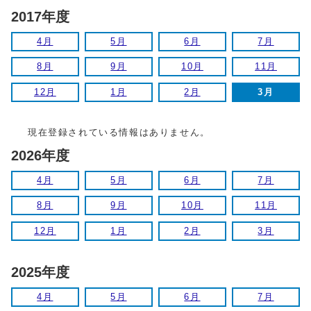
2017年度
4月
5月
6月
7月
8月
9月
10月
11月
12月
1月
2月
3月
現在登録されている情報はありません。
2026年度
4月
5月
6月
7月
8月
9月
10月
11月
12月
1月
2月
3月
2025年度
4月
5月
6月
7月