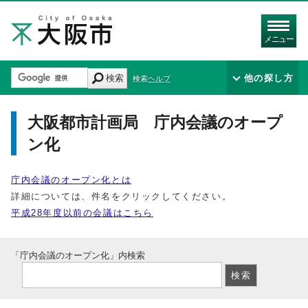
メニュー
検索
他の探し方
検索ヘルプ
大阪都市計画局 庁内会議のオープ
ン化
庁内会議のオープン化とは
詳細については、件名をクリックしてください。
平成28年度以前の会議はこちら
「庁内会議のオープン化」内検索